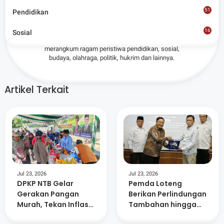
Admin
51
Pendidikan
Situs berita terpercaya yang mengunggulkan nilai
16
Sosial
8
kesantunan lugas dan keberimbangan dalam
merangkum ragam peristiwa pendidikan, sosial,
budaya, olahraga, politik, hukrim dan lainnya.
Artikel Terkait
Jul 23, 2026
Jul 23, 2026
DPKP NTB Gelar
Pemda Loteng
Gerakan Pangan
Berikan Perlindungan
Murah, Tekan Inflasi
Tambahan hingga
dan Dorong
Masa Pensiun Bagi