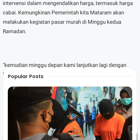
intervensi dalam mengendalikan harga, termasuk harga
cabai. Kemungkinan Pemerintah kita Mataram akan
melakukan kegiatan pasar murah di Minggu kedua
Ramadan.
"kemudian minggu depan kami lanjutkan lagi dengan
kegiatan bazar pasar rakyat,dengan adanya kegiatan ini
Popular Posts
masyarakat lebih bisaendapatkan harga terjangkau
karena masyarakat langsung mendapat kan harga dari
distributor."