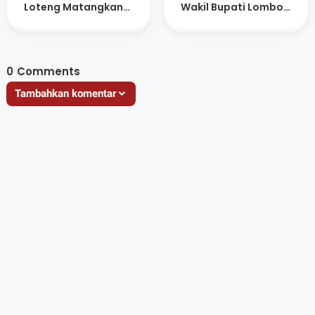
Loteng Matangkan
Wakil Bupati Lombok
Persiapan Atlet
Tengah Raih
Anugerah Figur
Akselerator
Kemajuan
0
Comments
Tambahkan komentar