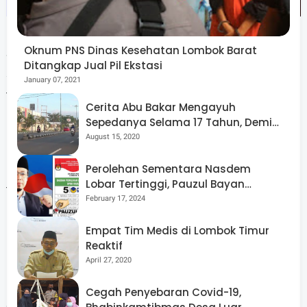
Oknum PNS Dinas Kesehatan Lombok Barat
Salah satu pembeli bernama Iyah mengeluhkan harga
Ditangkap Jual Pil Ekstasi
semua barang naik terutama cabai rawit dan daging sapi
January 07, 2021
tembus 140 ribu perkilogram saat hari penambahan.
Cerita Abu Bakar Mengayuh
Sepedanya Selama 17 Tahun, Demi
Menggelorakan Kemerdekaan
August 15, 2020
Perolehan Sementara Nasdem
"Masyarakat berharap pemerintah segera mengambil
Lobar Tertinggi, Pauzul Bayan
tindakan untuk menstabilkan harga yang terus
Berpeluang “Rebut” Kursi Dapil 3
February 17, 2024
merangkak naik, dia mengaku harus memutar otak agar
Empat Tim Medis di Lombok Timur
bisa belanja sesuai kebutuhannya.
Reaktif
April 27, 2020
Cegah Penyebaran Covid-19,
Selain cabai rawit, harga komoditas bumbu dapur yang