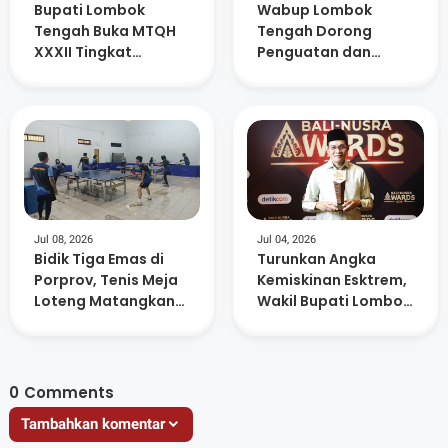
Bupati Lombok
Wabup Lombok
Tengah Buka MTQH
Tengah Dorong
XXXII Tingkat
Penguatan dan
Kecamatan Praya
Keterbukaan
Timur
Informasi di 88 SMP
Negeri
Jul 08, 2026
Jul 04, 2026
Bidik Tiga Emas di
Turunkan Angka
Porprov, Tenis Meja
Kemiskinan Esktrem,
Loteng Matangkan
Wakil Bupati Lombok
Persiapan Atlet
Tengah Raih
Anugerah Figur
Akselerator
Kemajuan
0
Comments
Tambahkan komentar