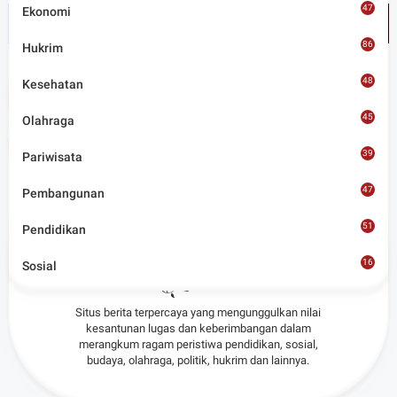
47
Ekonomi
86
Hukrim
48
Kesehatan
Tags
News
45
Olahraga
Share
39
Pariwisata
47
Pembangunan
51
Pendidikan
16
Sosial
Admin
8
Situs berita terpercaya yang mengunggulkan nilai
kesantunan lugas dan keberimbangan dalam
merangkum ragam peristiwa pendidikan, sosial,
budaya, olahraga, politik, hukrim dan lainnya.