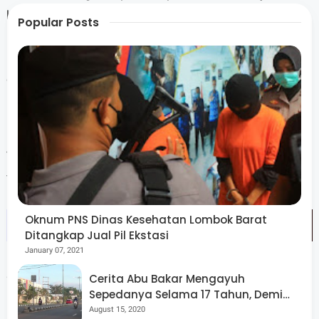
kebijakan publik, serta pembangunan manusia.
Popular Posts
Komposisi ini memastikan rekomendasi kebijakan
bersifat objektif, berbasis data, dan dapat dieksekusi
dalam sistem pemerintahan daerah.
Terkait anggaran, Pemprov NTB menegaskan prinsip
value for money.
Oknum PNS Dinas Kesehatan Lombok Barat
Ditangkap Jual Pil Ekstasi
January 07, 2021
Cerita Abu Bakar Mengayuh
“Yang dilihat bukan semata biaya, tetapi hasilnya. Jika
Sepedanya Selama 17 Tahun, Demi
melalui pendampingan profesional kebijakan lebih cepat
Menggelorakan Kemerdekaan
August 15, 2020