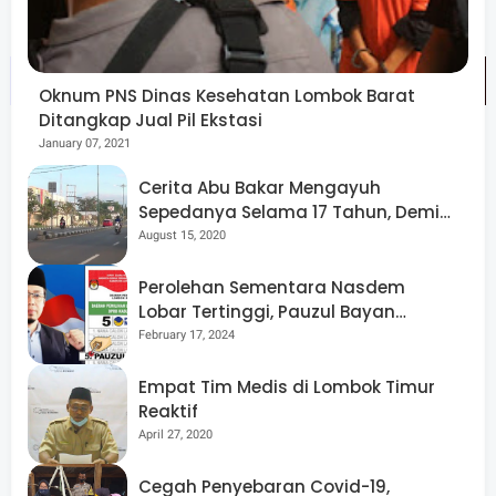
menjadi 96 unit pada Januari 2026.
Oknum PNS Dinas Kesehatan Lombok Barat
Ditangkap Jual Pil Ekstasi
January 07, 2021
Program ini ditujukan untuk mendukung mobilitas pasien
Cerita Abu Bakar Mengayuh
rujukan antarpulau tanpa biaya penyeberangan.
Sepedanya Selama 17 Tahun, Demi
Menggelorakan Kemerdekaan
August 15, 2020
Evaluasi Awal
Perolehan Sementara Nasdem
Lobar Tertinggi, Pauzul Bayan
Data 2025 menunjukkan adanya peningkatan pergerakan
Berpeluang “Rebut” Kursi Dapil 3
February 17, 2024
penumpang dan penerbangan di sektor udara,
pertumbuhan trafik pada sejumlah lintasan laut, serta
Empat Tim Medis di Lombok Timur
Reaktif
penambahan fasilitas keselamatan jalan.
April 27, 2020
Penguatan konektivitas menjadi salah satu fokus
Cegah Penyebaran Covid-19,