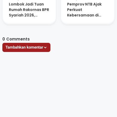
Lombok Jadi Tuan
Pemprov NTB Ajak
Rumah Rakornas BPR
Perkuat
Syariah 2026,
Kebersamaan di
Libatkan Ratusan
Momentum Idul Fitri
Peserta dan UMKM
1447 H
Lokal
0
Comments
Tambahkan komentar