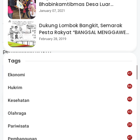
Bhabinkamtibmas Desa Luar
kebijakan pada tahun pertama pemerintahan Iqbal–
Pantau Kegiatan Posyandu
January 07, 2021
Dinda. Dampak jangka panjang terhadap pertumbuhan
ekonomi dan pemerataan layanan masih akan
Dukung Lombok Bangkit, Semarak
Pesta Rakyat “BANGSAL MENGGAWE”
bergantung pada keberlanjutan program, stabilitas
Kembali Digelar Para Seniman Di
February 28, 2019
operasional, serta perkembangan sektor pariwisata dan
Lombok Utara
perdagangan di NTB.
Tags
47
Ekonomi
86
Hukrim
Tags
NTB
48
Kesehatan
Share
45
Olahraga
39
Pariwisata
47
Pembangunan