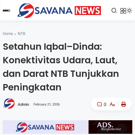
Home
NTB
Setahun Iqbal–Dinda:
Konektivitas Udara, Laut,
dan Darat NTB Tunjukkan
Peningkatan
0
Admin
February 21, 2026
A-
A+