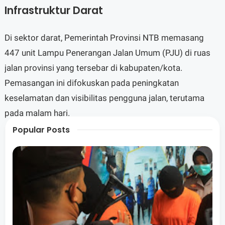
Infrastruktur Darat
Di sektor darat, Pemerintah Provinsi NTB memasang
447 unit Lampu Penerangan Jalan Umum (PJU) di ruas
jalan provinsi yang tersebar di kabupaten/kota.
Pemasangan ini difokuskan pada peningkatan
keselamatan dan visibilitas pengguna jalan, terutama
pada malam hari.
Popular Posts
Layanan Penyeberangan Ambulans
Pada lintasan Kayangan–Pototano, pemerintah daerah
menjalankan Program Penyeberangan Ambulans Gratis.
Pada Desember 2025, tercatat 63 unit ambulans
menggunakan layanan ini. Jumlah tersebut meningkat