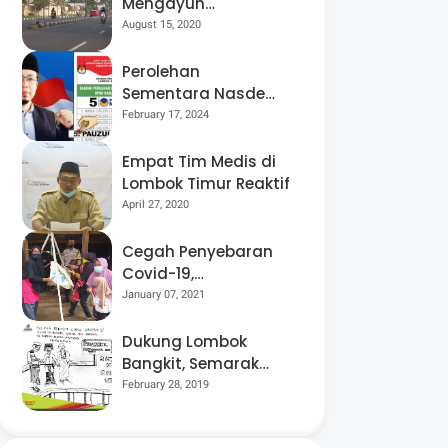
Mengayuh
Sepedanya Selama
August 15, 2020
17 Tahun, Demi
Menggelorakan
Perolehan
Kemerdekaan
Sementara Nasdem
Lobar Tertinggi,
February 17, 2024
Pauzul Bayan
Berpeluang “Rebut”
Empat Tim Medis di
Kursi Dapil 3
Lombok Timur Reaktif
April 27, 2020
Cegah Penyebaran
Covid-19,
Bhabinkamtibmas
January 07, 2021
Desa Luar Pantau
Kegiatan Posyandu
Dukung Lombok
Bangkit, Semarak
Pesta Rakyat
February 28, 2019
“BANGSAL
MENGGAWE” Kembali