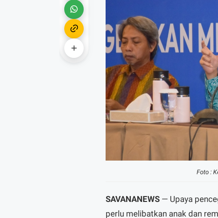
Foto : 
SAVANANEWS
— Upaya penceg
perlu melibatkan anak dan rem