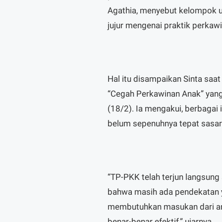
Agathia, menyebut kelompok u
jujur mengenai praktik perkaw
Hal itu disampaikan Sinta saa
“Cegah Perkawinan Anak” yang 
(18/2). Ia mengakui, berbagai 
belum sepenuhnya tepat sasar
“TP-PKK telah terjun langsung
bahwa masih ada pendekatan ya
membutuhkan masukan dari ana
benar-benar efektif,” ujarnya.