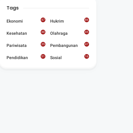
Digelar Para
Tags
Seniman Di Lombok
Utara
47
86
Ekonomi
Hukrim
48
45
Kesehatan
Olahraga
39
47
Pariwisata
Pembangunan
51
16
Pendidikan
Sosial
8