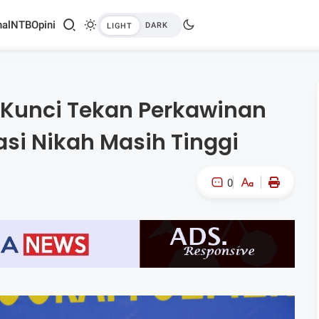
al
NTB
Opini
 Kunci Tekan Perkawinan
asi Nikah Masih Tinggi
0
A-
A+