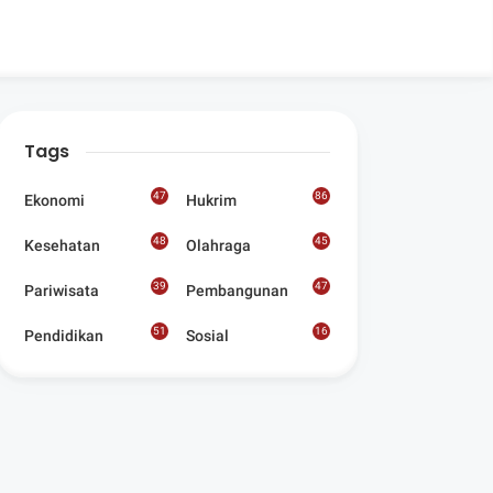
Tags
47
86
Ekonomi
Hukrim
48
45
Kesehatan
Olahraga
39
47
Pariwisata
Pembangunan
51
16
Pendidikan
Sosial
8