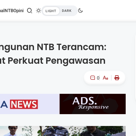
al
NTB
Opini
ngunan NTB Terancam:
ut Perkuat Pengawasan
0
A-
A+