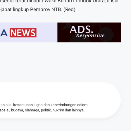
ebut turut dihadiri Wakil Bupati Lombok Utara, unsur
ejabat lingkup Pemprov NTB. (Red)
kan nilai kesantunan lugas dan keberimbangan dalam
ial, budaya, olahraga, politik, hukrim dan lainnya.