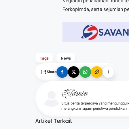
Kegiatan penanaman pohon ters
Forkopimda, serta sejumlah p
Tags
News
Share
Admin
Situs berita terpercaya yang mengunggul
merangkum ragam peristiwa pendidikan, sos
Artikel Terkait