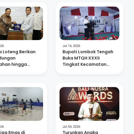
026
Jul 14, 2026
 Loteng Berikan
Bupati Lombok Tengah
ndungan
Buka MTQH XXXII
han hingga
Tingkat Kecamatan
ensiun Bagi 15.
Praya Timur
SN
026
Jul 04, 2026
Tiga Emas di
Turunkan Angka