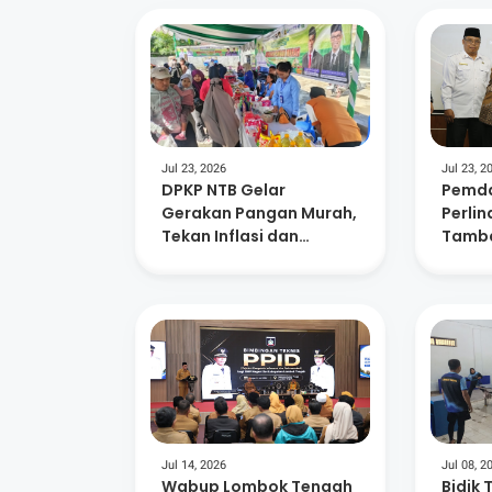
Jul 23, 2026
Jul 23, 2
DPKP NTB Gelar
Pemda
Gerakan Pangan Murah,
Perli
Tekan Inflasi dan
Tamba
Dorong Kelurahan
Masa P
Berdaya
882 A
Jul 14, 2026
Jul 08, 2
Wabup Lombok Tengah
Bidik 