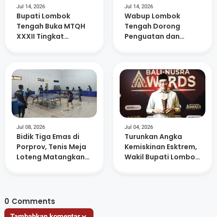
Jul 14, 2026
Jul 14, 2026
Bupati Lombok
Wabup Lombok
Tengah Buka MTQH
Tengah Dorong
XXXII Tingkat
Penguatan dan
Kecamatan Praya
Keterbukaan
Timur
Informasi di 88 SMP
Negeri
Jul 08, 2026
Jul 04, 2026
Bidik Tiga Emas di
Turunkan Angka
Porprov, Tenis Meja
Kemiskinan Esktrem,
Loteng Matangkan
Wakil Bupati Lombok
Persiapan Atlet
Tengah Raih
Anugerah Figur
Akselerator
Kemajuan
0
Comments
Tambahkan komentar