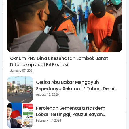
dam. Tim gabungan langsung melakukan evakuasi
terhadap jenazah korban untuk dibawa ke rumah duka.
"Korban atas nama Weli, umur 66 tahun, ditemukan
sekitar 300 meter dari lokasi awal kejadian (pinggir dam)
Oknum PNS Dinas Kesehatan Lombok Barat
dalam keadaan meninggal dunia," ujar salah satu anggota
Ditangkap Jual Pil Ekstasi
tim di lokasi kejadian.
January 07, 2021
Cerita Abu Bakar Mengayuh
Sepedanya Selama 17 Tahun, Demi
Menggelorakan Kemerdekaan
August 15, 2020
Perolehan Sementara Nasdem
Lobar Tertinggi, Pauzul Bayan
Berpeluang “Rebut” Kursi Dapil 3
February 17, 2024
Penemuan ini mengakhiri proses pencarian yang telah