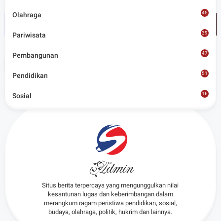
45
Olahraga
39
Pariwisata
47
Pembangunan
Tags
News
51
Pendidikan
Share
16
Sosial
8
Admin
Situs berita terpercaya yang mengunggulkan nilai
kesantunan lugas dan keberimbangan dalam
merangkum ragam peristiwa pendidikan, sosial,
budaya, olahraga, politik, hukrim dan lainnya.