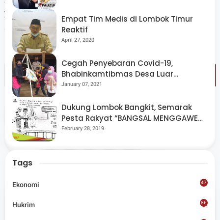
yang diusung diharapkan mampu mempererat
Empat Tim Medis di Lombok Timur
silaturahmi, menumbuhkan optimisme, serta
Reaktif
April 27, 2020
menghadirkan harapan di bulan suci Ramadan. (Red)
Cegah Penyebaran Covid-19,
Bhabinkamtibmas Desa Luar
Pantau Kegiatan Posyandu
January 07, 2021
Dukung Lombok Bangkit, Semarak
Tags
Sosial
Pesta Rakyat “BANGSAL MENGGAWE”
Kembali Digelar Para Seniman Di
February 28, 2019
Share
Lombok Utara
Tags
47
Ekonomi
86
Hukrim
Admin