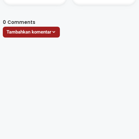
Cepat Bahas
Masyarakat Lewat
Program Strategis
Pengembangan
Sistem Peringatan
Dini Berbasis
0
Comments
Komunitas di DAS
Tambahkan komentar
Kelep