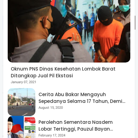
keberkahan.
Para penerima manfaat mengaku bersyukur atas
bantuan yang diberikan. Paket sembako tersebut dinilai
sangat membantu dalam memenuhi kebutuhan sehari-
Oknum PNS Dinas Kesehatan Lombok Barat
hari. Mereka pun berharap kegiatan serupa dapat terus
Ditangkap Jual Pil Ekstasi
berlanjut, terutama bagi masyarakat di kawasan pesisir
January 07, 2021
dan wilayah terpencil.
Cerita Abu Bakar Mengayuh
Sepedanya Selama 17 Tahun, Demi
Menggelorakan Kemerdekaan
August 15, 2020
Melalui kegiatan ini, PLN UIW NTB kembali menegaskan
komitmennya untuk hadir tidak hanya melalui layanan
Perolehan Sementara Nasdem
kelistrikan yang andal, tetapi juga melalui program sosial
Lobar Tertinggi, Pauzul Bayan
Berpeluang “Rebut” Kursi Dapil 3
February 17, 2024
yang konsisten dan berkelanjutan. Semangat berbagi