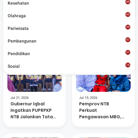
48
Kesehatan
Situs berita terpercaya yang mengunggulkan nilai
45
kesantunan lugas dan keberimbangan dalam
Olahraga
merangkum ragam peristiwa pendidikan, sosial,
budaya, olahraga, politik, hukrim dan lainnya.
39
Pariwisata
47
Pembangunan
Artikel Terkait
51
Pendidikan
16
Sosial
8
Jul 21, 2026
Jul 19, 2026
Gubernur Iqbal
Pemprov NTB
Ingatkan PUPRPKP
Perkuat
NTB Jalankan Tata
Pengawasan MBG,
kelola Pemerintahan
SPPG Tak Patuh Akan
Yang Baik
Dievaluasi