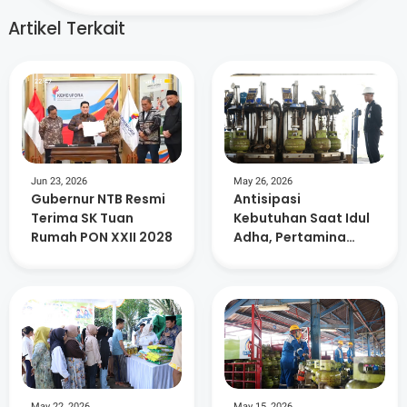
Artikel Terkait
Jun 23, 2026
May 26, 2026
Gubernur NTB Resmi
Antisipasi
Terima SK Tuan
Kebutuhan Saat Idul
Rumah PON XXII 2028
Adha, Pertamina
Tambah 147 Ribu
Tabung Gas Elpiji di
NTB
May 22, 2026
May 15, 2026