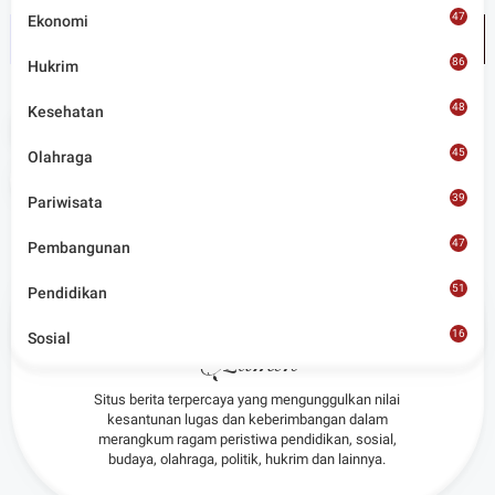
47
Ekonomi
86
Hukrim
48
Kesehatan
Tags
Ekonomi
45
Olahraga
Share
39
Pariwisata
47
Pembangunan
51
Pendidikan
16
Sosial
Admin
8
Situs berita terpercaya yang mengunggulkan nilai
kesantunan lugas dan keberimbangan dalam
merangkum ragam peristiwa pendidikan, sosial,
budaya, olahraga, politik, hukrim dan lainnya.