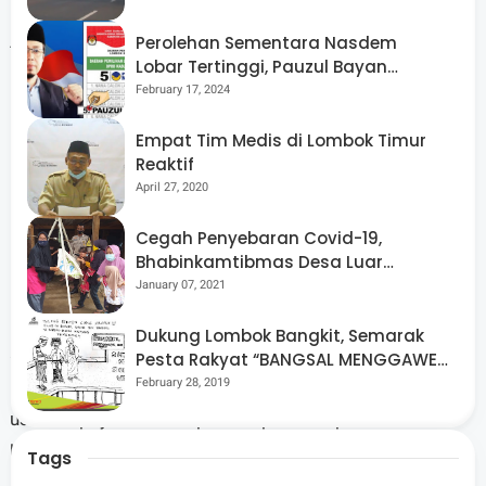
Aryadi juga menekankan pentingnya kolaborasi antara
Perolehan Sementara Nasdem
Lobar Tertinggi, Pauzul Bayan
pemerintah, akademisi, pelaku usaha, masyarakat, dan
Berpeluang “Rebut” Kursi Dapil 3
February 17, 2024
media dalam membangun ekosistem inovasi yang
berkelanjutan. Sinergi lintas sektor dinilai menjadi faktor
Empat Tim Medis di Lombok Timur
Reaktif
penting untuk meningkatkan jumlah permohonan dan
April 27, 2020
perolehan paten di NTB.
Cegah Penyebaran Covid-19,
Bhabinkamtibmas Desa Luar
Pantau Kegiatan Posyandu
January 07, 2021
Melalui forum tersebut, peserta didorong untuk lebih
Dukung Lombok Bangkit, Semarak
aktif mendaftarkan hasil inovasinya agar memiliki
Pesta Rakyat “BANGSAL MENGGAWE”
Kembali Digelar Para Seniman Di
February 28, 2019
perlindungan hukum sekaligus peluang pengembangan
Lombok Utara
usaha. Upaya ini diharapkan dapat memperkuat
kontribusi riset terhadap pertumbuhan ekonomi daerah.
Tags