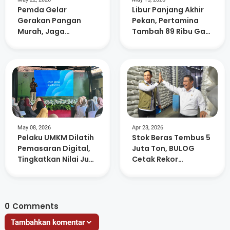
Pemda Gelar
Libur Panjang Akhir
Gerakan Pangan
Pekan, Pertamina
Murah, Jaga
Tambah 89 Ribu Gas
Stabilitas Harga
Elpiji di NTB
Jelang Hari Besar
Keagamaan
May 08, 2026
Apr 23, 2026
Pelaku UMKM Dilatih
Stok Beras Tembus 5
Pemasaran Digital,
Juta Ton, BULOG
Tingkatkan Nilai Jual
Cetak Rekor
Produk
Sepanjang Sejarah
0
Comments
Tambahkan komentar