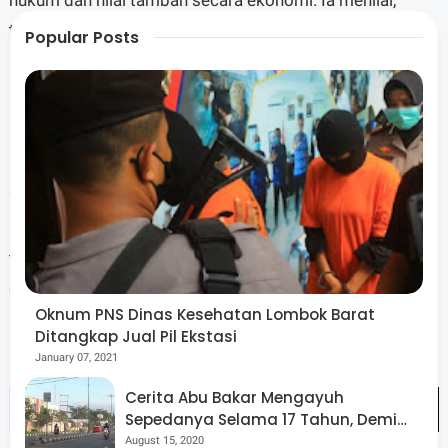
tanpa perlindungan tersebut, banyak inovasi berpotensi
Popular Posts
berhenti di tahap penelitian dan tidak berlanjut ke tahap
komersialisasi.
“Produk riset harus terhubung dengan dunia industri dan
pasar. Paten menjadi salah satu instrumen agar inovasi
tidak hanya selesai di laboratorium, tetapi bisa memberi
dampak ekonomi,” ujarnya.
Oknum PNS Dinas Kesehatan Lombok Barat
Ditangkap Jual Pil Ekstasi
January 07, 2021
Cerita Abu Bakar Mengayuh
Sepedanya Selama 17 Tahun, Demi
Menggelorakan Kemerdekaan
August 15, 2020