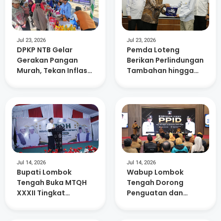
Jul 23, 2026
Jul 23, 2026
DPKP NTB Gelar
Pemda Loteng
Gerakan Pangan
Berikan Perlindungan
Murah, Tekan Inflasi
Tambahan hingga
dan Dorong
Masa Pensiun Bagi
Kelurahan Berdaya
15. 882 ASN
Jul 14, 2026
Jul 14, 2026
Bupati Lombok
Wabup Lombok
Tengah Buka MTQH
Tengah Dorong
XXXII Tingkat
Penguatan dan
Kecamatan Praya
Keterbukaan
Timur
Informasi di 88 SMP