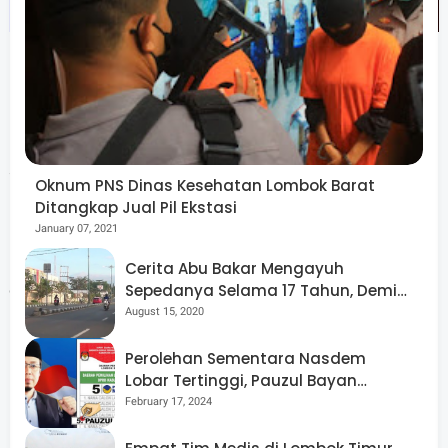
Menurut dia, Indonesia tidak bergantung kepada Iran
sebagai pasar ekspor. Namun, posisi Iran sebagai
Oknum PNS Dinas Kesehatan Lombok Barat
produsen OPEC dan letaknya di jalur strategis Selat
Ditangkap Jual Pil Ekstasi
Hormuz membuat setiap ketegangan langsung
January 07, 2021
meningkatkan premi risiko (risk premium) harga minyak
Cerita Abu Bakar Mengayuh
Sepedanya Selama 17 Tahun, Demi
dunia.
Menggelorakan Kemerdekaan
August 15, 2020
Perolehan Sementara Nasdem
Lobar Tertinggi, Pauzul Bayan
Rizal menegaskan, eskalasi geopolitik Israel–Iran bagi
Berpeluang “Rebut” Kursi Dapil 3
February 17, 2024
Indonesia pada dasarnya bukan trade shock, melainkan