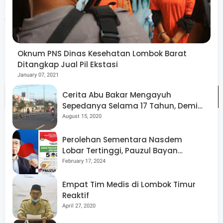
Sementara itu, upaya penguatan ketahanan pangan
dilakukan melalui rencana pembangunan 900 dapur
program MBG, serta peningkatan sektor pariwisata
melalui penambahan konektivitas penerbangan dan
Oknum PNS Dinas Kesehatan Lombok Barat
penataan destinasi.
Ditangkap Jual Pil Ekstasi
January 07, 2021
Cerita Abu Bakar Mengayuh
Sepedanya Selama 17 Tahun, Demi
Menggelorakan Kemerdekaan
August 15, 2020
Perolehan Sementara Nasdem
Lobar Tertinggi, Pauzul Bayan
Berpeluang “Rebut” Kursi Dapil 3
Dari pihak MAS, sastrawan Sasak HL Sajim menyebut
February 17, 2024
pertemuan tersebut sebagai langkah awal membangun
Empat Tim Medis di Lombok Timur
komunikasi antara lembaga adat dan pemerintah daerah.
Reaktif
Ia mengatakan MAS masih menunda penyampaian
April 27, 2020
rekomendasi pembangunan sambil menunggu proses