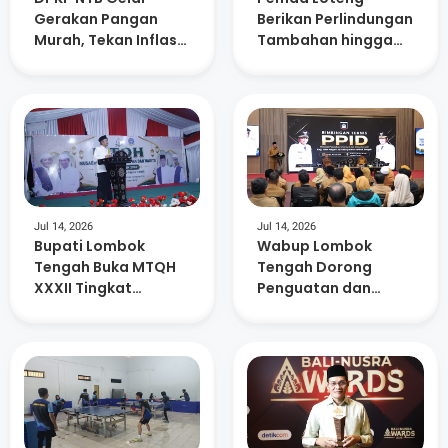
Gerakan Pangan
Berikan Perlindungan
Murah, Tekan Inflasi
Tambahan hingga
dan Dorong
Masa Pensiun Bagi
Kelurahan Berdaya
15. 882 ASN
Jul 14, 2026
Jul 14, 2026
Bupati Lombok
Wabup Lombok
Tengah Buka MTQH
Tengah Dorong
XXXII Tingkat
Penguatan dan
Kecamatan Praya
Keterbukaan
Timur
Informasi di 88 SMP
Negeri