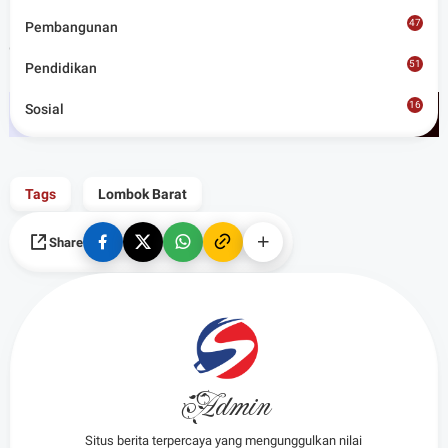
hidup yang layak, tanpa terhambat jarak dan kondisi
47
Pembangunan
geografis. (Red)
51
Pendidikan
16
Sosial
8
Tags
Lombok Barat
Share
Admin
Situs berita terpercaya yang mengunggulkan nilai