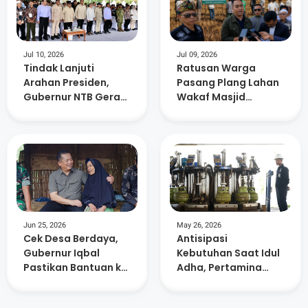
Jul 10, 2026
Jul 09, 2026
Tindak Lanjuti
Ratusan Warga
Arahan Presiden,
Pasang Plang Lahan
Gubernur NTB Gerak
Wakaf Masjid
Cepat Bahas
Kuripan, Ahli Waris
Program Strategis
Keberatan
Jun 25, 2026
May 26, 2026
Cek Desa Berdaya,
Antisipasi
Gubernur Iqbal
Kebutuhan Saat Idul
Pastikan Bantuan ke
Adha, Pertamina
Warga Tepat
Tambah 147 Ribu
Sasaran
Tabung Gas Elpiji di