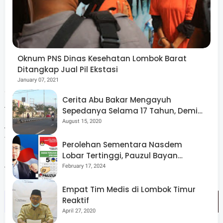
pemerintah daerah berpotensi dianggap lalai dalam
memenuhi hak dasar masyarakat apabila tidak segera
mengambil langkah konkret.
Oknum PNS Dinas Kesehatan Lombok Barat
Ditangkap Jual Pil Ekstasi
January 07, 2021
“Kami berharap Pemerintah Daerah lebih sensitif
Cerita Abu Bakar Mengayuh
terhadap kebutuhan masyarakat, khususnya yang tinggal
Sepedanya Selama 17 Tahun, Demi
Menggelorakan Kemerdekaan
August 15, 2020
jauh dari pusat kota. Penempatan tenaga kesehatan di
wilayah dengan akses terbatas seperti Desa Pengantap
Perolehan Sementara Nasdem
bukan lagi pilihan, tetapi kebutuhan mendesak,”
Lobar Tertinggi, Pauzul Bayan
Berpeluang “Rebut” Kursi Dapil 3
February 17, 2024
tegasnya.
Empat Tim Medis di Lombok Timur
Reaktif
April 27, 2020