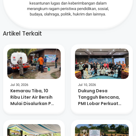
kesantunan lugas dan keberimbangan dalam
merangkum ragam peristiwa pendidikan, sosial,
budaya, olahraga, politik, hukrim dan lainnya.
Artikel Terkait
Jul 30, 2026
Jul 10, 2026
Kemarau Tiba, 10
Dukung Desa
Ribu Liter Air Bersih
Tangguh Bencana,
Mulai Disalurkan PMI
PMI Lobar Perkuat
Lombok Barat ke
Kesiapsiagaan
Daerah Terdampak
Warga Sekotong
Lewat Pelatihan
SIBAT