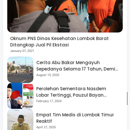
Menurutnya, pengawasan di terminal menjadi salah satu
fokus penting karena terminal merupakan titik mobilitas
masyarakat yang cukup tinggi menjelang Lebaran. Oleh
Oknum PNS Dinas Kesehatan Lombok Barat
Ditangkap Jual Pil Ekstasi
karena itu, aparat kepolisian memastikan seluruh
January 07, 2021
fasilitas keamanan, arus penumpang, serta aktivitas di
Cerita Abu Bakar Mengayuh
sekitar terminal berjalan tertib dan aman.
Sepedanya Selama 17 Tahun, Demi
Menggelorakan Kemerdekaan
August 15, 2020
Perolehan Sementara Nasdem
Lobar Tertinggi, Pauzul Bayan
Berpeluang “Rebut” Kursi Dapil 3
February 17, 2024
Empat Tim Medis di Lombok Timur
“Pengecekan ini dilakukan untuk mewujudkan tujuan Ops
Reaktif
April 27, 2020
Ketupat 2026 dengan tagline Mudik Aman, Keluarga