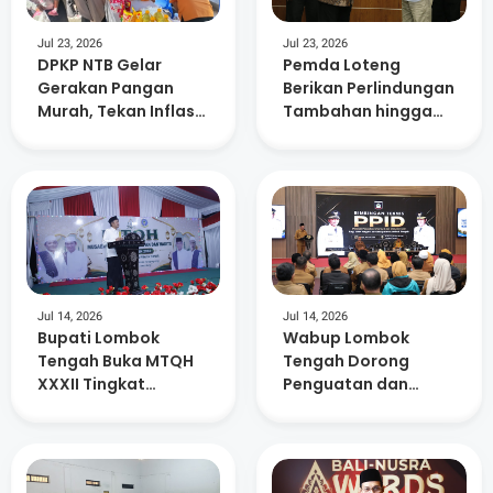
Jul 23, 2026
Jul 23, 2026
DPKP NTB Gelar
Pemda Loteng
Gerakan Pangan
Berikan Perlindungan
Murah, Tekan Inflasi
Tambahan hingga
dan Dorong
Masa Pensiun Bagi
Kelurahan Berdaya
15. 882 ASN
Jul 14, 2026
Jul 14, 2026
Bupati Lombok
Wabup Lombok
Tengah Buka MTQH
Tengah Dorong
XXXII Tingkat
Penguatan dan
Kecamatan Praya
Keterbukaan
Timur
Informasi di 88 SMP
Negeri