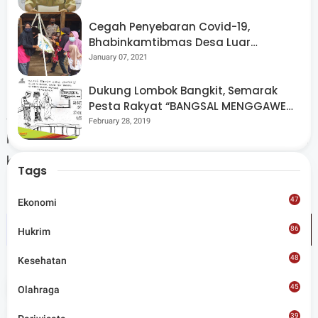
Bahagia,” tambahnya.
Cegah Penyebaran Covid-19,
Bhabinkamtibmas Desa Luar
Pantau Kegiatan Posyandu
January 07, 2021
Dukung Lombok Bangkit, Semarak
Melalui kegiatan ini, Polda NTB berharap para pemudik
Pesta Rakyat “BANGSAL MENGGAWE”
dapat menjalani perjalanan dengan aman, nyaman, dan
Kembali Digelar Para Seniman Di
February 28, 2019
Lombok Utara
lancar, sehingga momen berkumpul bersama keluarga di
kampung halaman dapat dirasakan dengan penuh
Tags
kebahagiaan. (Red)
47
Ekonomi
86
Hukrim
48
Kesehatan
Tags
News
45
Olahraga
39