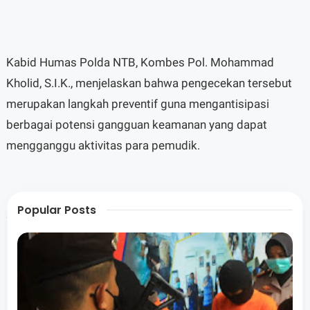
Kabid Humas Polda NTB, Kombes Pol. Mohammad
Kholid, S.I.K., menjelaskan bahwa pengecekan tersebut
merupakan langkah preventif guna mengantisipasi
berbagai potensi gangguan keamanan yang dapat
mengganggu aktivitas para pemudik.
Popular Posts
“Ini merupakan bentuk tanggung jawab kami dalam
menjaga keamanan dan kenyamanan masyarakat di
kawasan publik maupun objek vital, khususnya selama
berlangsungnya Operasi Ketupat Rinjani 2026,” ujarnya.