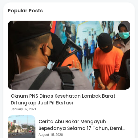
Popular Posts
Kholid mengimbau warga agar memberi tahu tetangga
atau kepala lingkungan apabila rumah ditinggalkan
selama mudik Lebaran.
Oknum PNS Dinas Kesehatan Lombok Barat
Ditangkap Jual Pil Ekstasi
“Warga kami imbau agar menginformasikan kepada
January 07, 2021
tetangga atau kepala lingkungan jika hendak mudik,
sehingga rumah yang ditinggalkan dapat ikut diawasi
Cerita Abu Bakar Mengayuh
Sepedanya Selama 17 Tahun, Demi
oleh warga sekitar maupun petugas keamanan
Menggelorakan Kemerdekaan
August 15, 2020