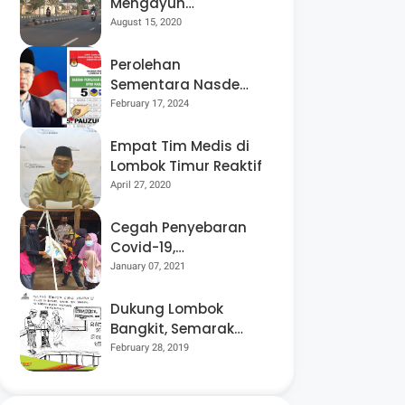
Mengayuh
Sepedanya Selama
August 15, 2020
17 Tahun, Demi
Menggelorakan
Perolehan
Kemerdekaan
Sementara Nasdem
Lobar Tertinggi,
February 17, 2024
Pauzul Bayan
Berpeluang “Rebut”
Empat Tim Medis di
Kursi Dapil 3
Lombok Timur Reaktif
April 27, 2020
Cegah Penyebaran
Covid-19,
Bhabinkamtibmas
January 07, 2021
Desa Luar Pantau
Kegiatan Posyandu
Dukung Lombok
Bangkit, Semarak
Pesta Rakyat
February 28, 2019
“BANGSAL
MENGGAWE” Kembali