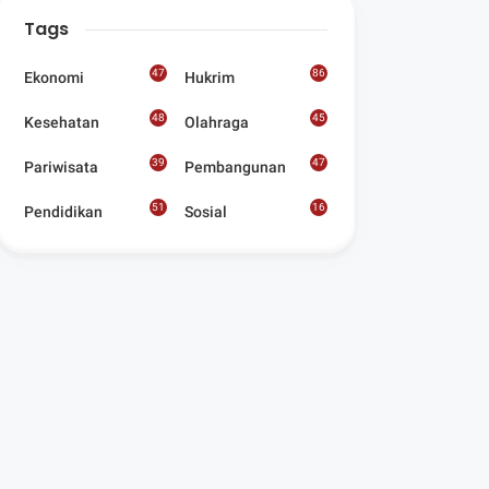
Digelar Para
Tags
Seniman Di Lombok
Utara
47
86
Ekonomi
Hukrim
48
45
Kesehatan
Olahraga
39
47
Pariwisata
Pembangunan
51
16
Pendidikan
Sosial
8