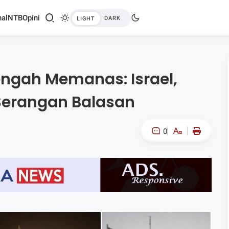
al
NTB
Opini
ngah Memanas: Israel,
t Serangan Balasan
0
A-
A+