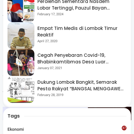
Perolehan Sementara Nasdem
Namun hingga saat ini tidak ada laporan warga NTB yang
Lobar Tertinggi, Pauzul Bayan
Berpeluang “Rebut” Kursi Dapil 3
February 17, 2024
terdampak langsung konflik. Pemerintah terus
melakukan komunikasi berkala dan akan menyampaikan
Empat Tim Medis di Lombok Timur
perkembangan secara resmi,” katanya.
Reaktif
April 27, 2020
Cegah Penyebaran Covid-19,
Bhabinkamtibmas Desa Luar
Pemprov NTB menyatakan pemantauan akan terus
Pantau Kegiatan Posyandu
January 07, 2021
dilakukan dan mengimbau masyarakat untuk merujuk
Dukung Lombok Bangkit, Semarak
pada informasi resmi terkait perkembangan situasi di
Pesta Rakyat “BANGSAL MENGGAWE”
Timur Tengah. (Red)
Kembali Digelar Para Seniman Di
February 28, 2019
Lombok Utara
Tags
47
Ekonomi