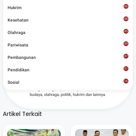
Tags
News
86
Hukrim
Share
48
Kesehatan
45
Olahraga
39
Pariwisata
47
Pembangunan
Admin
51
Pendidikan
Situs berita terpercaya yang mengunggulkan nilai
16
Sosial
kesantunan lugas dan keberimbangan dalam
8
merangkum ragam peristiwa pendidikan, sosial,
budaya, olahraga, politik, hukrim dan lainnya.
Artikel Terkait