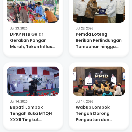
Jul 23, 2026
Jul 23, 2026
DPKP NTB Gelar
Pemda Loteng
Gerakan Pangan
Berikan Perlindungan
Murah, Tekan Inflasi
Tambahan hingga
dan Dorong
Masa Pensiun Bagi
Kelurahan Berdaya
15. 882 ASN
Jul 14, 2026
Jul 14, 2026
Bupati Lombok
Wabup Lombok
Tengah Buka MTQH
Tengah Dorong
XXXII Tingkat
Penguatan dan
Kecamatan Praya
Keterbukaan
Timur
Informasi di 88 SMP