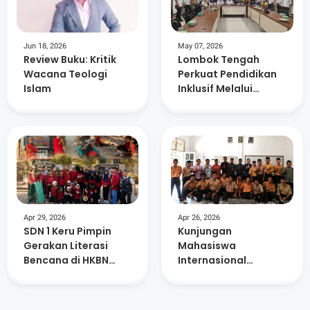
Jun 18, 2026
May 07, 2026
Review Buku: Kritik
Lombok Tengah
Wacana Teologi
Perkuat Pendidikan
Islam
Inklusif Melalui
Kolaborasi Lintas
Sektor
Apr 29, 2026
Apr 26, 2026
SDN 1 Keru Pimpin
Kunjungan
Gerakan Literasi
Mahasiswa
Bencana di HKBN
Internasional
2026, Dorong
Perkaya Wawasan
Budaya Siaga Sejak
Siswa MA Nurul
Dini
Hakim Kediri