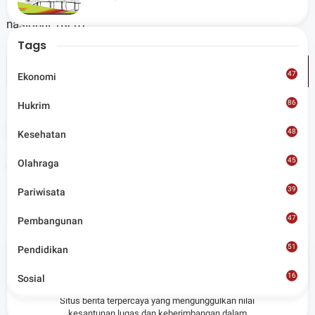
akan semakin kuat dan merata dalam sistem pendidikan
Lombok Utara
nasional. (Red)
Tags
47
Ekonomi
86
Hukrim
Tags
Pendidikan
48
Kesehatan
Share
45
Olahraga
39
Pariwisata
47
Pembangunan
51
Pendidikan
Admin
16
Sosial
8
Situs berita terpercaya yang mengunggulkan nilai
kesantunan lugas dan keberimbangan dalam