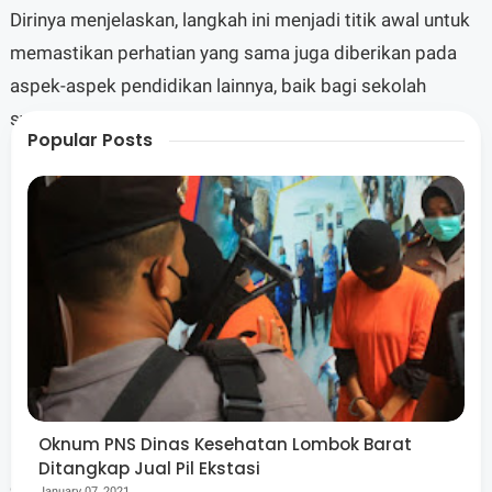
Dirinya menjelaskan, langkah ini menjadi titik awal untuk
memastikan perhatian yang sama juga diberikan pada
aspek-aspek pendidikan lainnya, baik bagi sekolah
swasta maupun negeri.
Popular Posts
Pemeprov NTB berkomitmen agar kebijakan pendidikan
ke depan semakin inklusif dan berkeadilan. Gubernur
Iqbal berharap langkah awal ini dapat diikuti dengan
kebijakan yang lebih progresif pada masa mendatang.
Oknum PNS Dinas Kesehatan Lombok Barat
Gubernur Iqbal juga mengungkapkan bahwa komunikasi
Ditangkap Jual Pil Ekstasi
dengan pemerintah pusat berjalan baik. Dirinya
January 07, 2021