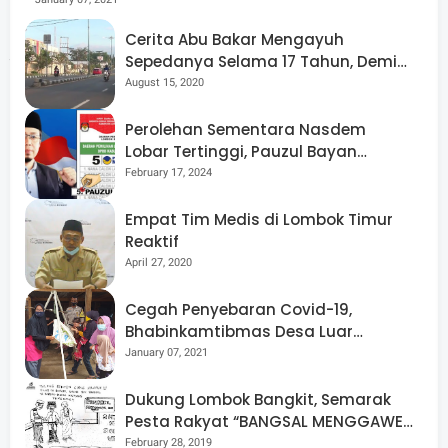
menyebut Menteri terkait memiliki kepedulian terhadap
Cerita Abu Bakar Mengayuh
sekolah swasta, bahkan memiliki pengalaman mengelola
Sepedanya Selama 17 Tahun, Demi
Menggelorakan Kemerdekaan
August 15, 2020
ribuan sekolah swasta.
Perolehan Sementara Nasdem
Lobar Tertinggi, Pauzul Bayan
Berpeluang “Rebut” Kursi Dapil 3
February 17, 2024
Ke depan pembandingan antara sekolah swasta dan
Empat Tim Medis di Lombok Timur
negeri tidak lagi diarahkan untuk menciptakan
Reaktif
perbedaan, melainkan mendorong kesetaraan dalam
April 27, 2020
kebijakan dan dukungan.
Cegah Penyebaran Covid-19,
Bhabinkamtibmas Desa Luar
Pantau Kegiatan Posyandu
January 07, 2021
Pemprov NTB optimistis, dengan sinergi bersama
Dukung Lombok Bangkit, Semarak
Pesta Rakyat “BANGSAL MENGGAWE”
pemerintah pusat, perhatian terhadap sekolah swasta
Kembali Digelar Para Seniman Di
February 28, 2019