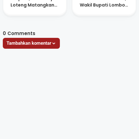
Loteng Matangkan
Wakil Bupati Lombok
Persiapan Atlet
Tengah Raih
Anugerah Figur
Akselerator
Kemajuan
0
Comments
Tambahkan komentar