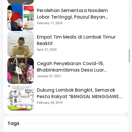
“Ini mungkin belum sepenuhnya mencukupi, tetapi kami
berharap bisa mengurangi beban masyarakat. Ke depan,
Perolehan Sementara Nasdem
Lobar Tertinggi, Pauzul Bayan
kami juga akan menyiapkan langkah jangka panjang agar
Berpeluang “Rebut” Kursi Dapil 3
February 17, 2024
persoalan seperti ini tidak terus berulang setiap tahun,”
tutupnya. (Man)
Empat Tim Medis di Lombok Timur
Reaktif
April 27, 2020
Cegah Penyebaran Covid-19,
Bhabinkamtibmas Desa Luar
Pantau Kegiatan Posyandu
January 07, 2021
Tags
News
Dukung Lombok Bangkit, Semarak
Share
Pesta Rakyat “BANGSAL MENGGAWE”
Kembali Digelar Para Seniman Di
February 28, 2019
Lombok Utara
Tags