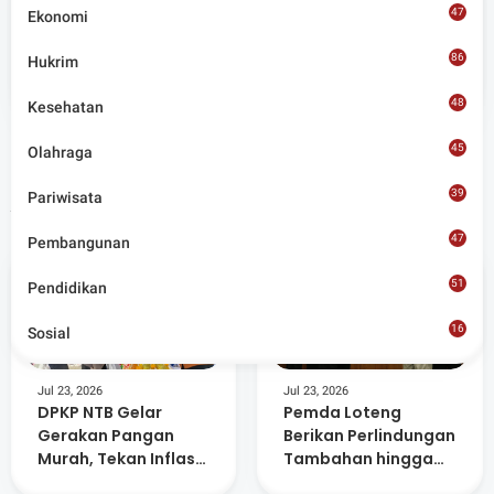
47
Ekonomi
Admin
86
Hukrim
Situs berita terpercaya yang mengunggulkan nilai
kesantunan lugas dan keberimbangan dalam
48
Kesehatan
merangkum ragam peristiwa pendidikan, sosial,
budaya, olahraga, politik, hukrim dan lainnya.
45
Olahraga
39
Pariwisata
Artikel Terkait
47
Pembangunan
51
Pendidikan
16
Sosial
8
Jul 23, 2026
Jul 23, 2026
DPKP NTB Gelar
Pemda Loteng
Gerakan Pangan
Berikan Perlindungan
Murah, Tekan Inflasi
Tambahan hingga
dan Dorong
Masa Pensiun Bagi