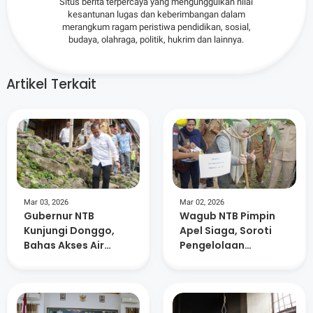
Situs berita terpercaya yang mengunggulkan nilai
kesantunan lugas dan keberimbangan dalam
merangkum ragam peristiwa pendidikan, sosial,
budaya, olahraga, politik, hukrim dan lainnya.
Artikel Terkait
Mar 03, 2026
Mar 02, 2026
Gubernur NTB
Wagub NTB Pimpin
Kunjungi Donggo,
Apel Siaga, Soroti
Bahas Akses Air
Pengelolaan
Bersih dan Salurkan
Sampah dan
Bantuan
Kualitas Lingkungan