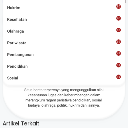
86
Hukrim
48
Tags
News
Kesehatan
45
Olahraga
Share
39
Pariwisata
47
Pembangunan
51
Pendidikan
Admin
16
Sosial
8
Situs berita terpercaya yang mengunggulkan nilai
kesantunan lugas dan keberimbangan dalam
merangkum ragam peristiwa pendidikan, sosial,
budaya, olahraga, politik, hukrim dan lainnya.
Artikel Terkait