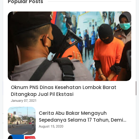
Popular Posts
Pameran direncanakan mengusung tema Lombok dan
Bali, serta akan dirangkaikan dengan peluncuran buku
berjudul Two Islands, One Thread: Textiles of Lombok &
Bali. Dalam agenda tersebut, Museum NTB akan
menampilkan sekitar enam koleksi wastra unggulan.
Oknum PNS Dinas Kesehatan Lombok Barat
Ditangkap Jual Pil Ekstasi
January 07, 2021
Ahmad Nuralam menambahkan, minat masyarakat di
Cerita Abu Bakar Mengayuh
Sepedanya Selama 17 Tahun, Demi
Adelaide terhadap budaya Lombok dan Bali cukup tinggi.
Menggelorakan Kemerdekaan
August 15, 2020
Hal ini terlihat dari sejumlah koleksi terkait yang telah