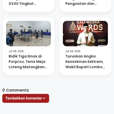
XXXII Tingkat
Penguatan dan
Kecamatan Praya
Keterbukaan
Timur
Informasi di 88 SMP
Negeri
Jul 08, 2026
Jul 04, 2026
Bidik Tiga Emas di
Turunkan Angka
Porprov, Tenis Meja
Kemiskinan Esktrem,
Loteng Matangkan
Wakil Bupati Lombok
Persiapan Atlet
Tengah Raih
Anugerah Figur
Akselerator
Kemajuan
0
Comments
Tambahkan komentar