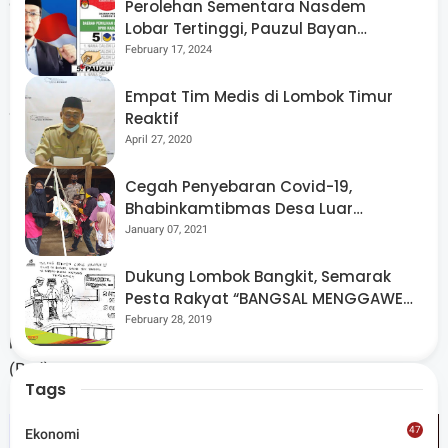
dimiliki AGSA.
Perolehan Sementara Nasdem
Lobar Tertinggi, Pauzul Bayan
Berpeluang “Rebut” Kursi Dapil 3
February 17, 2024
Empat Tim Medis di Lombok Timur
Selain pameran, AGSA juga mengundang perwakilan NTB
Reaktif
untuk menghadiri simposium yang dijadwalkan
April 27, 2020
berlangsung pada Juni 2026.
Cegah Penyebaran Covid-19,
Bhabinkamtibmas Desa Luar
Pantau Kegiatan Posyandu
January 07, 2021
Dukung Lombok Bangkit, Semarak
Rencana ini diharapkan dapat membuka peluang lebih
Pesta Rakyat “BANGSAL MENGGAWE”
luas bagi promosi budaya NTB, sekaligus mendorong
Kembali Digelar Para Seniman Di
February 28, 2019
penguatan sektor ekonomi kreatif berbasis wastra.
Lombok Utara
(Red)
Tags
47
Ekonomi