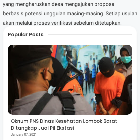
yang mengharuskan desa mengajukan proposal
berbasis potensi unggulan masing-masing. Setiap usulan
akan melalui proses verifikasi sebelum ditetapkan.
Popular Posts
“Tujuannya agar dana ini benar-benar mendorong
lompatan ekonomi desa, bukan sekadar belanja rutin,”
kata Hamdi.
Sementara itu, skema transformatif menyasar langsung
kepala keluarga miskin ekstrem. Berdasarkan Data
Tunggal Sosial Ekonomi Nasional (DTSEN), tercatat
6.711 kepala keluarga di 40 desa menjadi target
intervensi tahap pertama.
Oknum PNS Dinas Kesehatan Lombok Barat
Ditangkap Jual Pil Ekstasi
Setiap keluarga akan menerima bantuan sebesar Rp7
January 07, 2021
juta yang diarahkan sebagai modal usaha produktif.