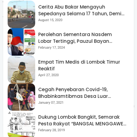
Cerita Abu Bakar Mengayuh
Pemilihan desa dilakukan dengan mempertimbangkan
Sepedanya Selama 17 Tahun, Demi
variasi karakter wilayah, mulai dari pesisir hingga
Menggelorakan Kemerdekaan
August 15, 2020
kawasan pertanian, serta tingkat kedalaman kemiskinan.
Perolehan Sementara Nasdem
Lobar Tertinggi, Pauzul Bayan
Untuk memastikan efektivitas program, Pemprov NTB
Berpeluang “Rebut” Kursi Dapil 3
February 17, 2024
menyiapkan 144 pendamping yang akan diterjunkan
langsung ke lapangan. Mereka akan dibekali pelatihan
Empat Tim Medis di Lombok Timur
Reaktif
khusus terkait pengelolaan usaha, keuangan, hingga
April 27, 2020
pendampingan sosial.
Cegah Penyebaran Covid-19,
Bhabinkamtibmas Desa Luar
Pendamping nantinya akan membantu keluarga sasaran
Pantau Kegiatan Posyandu
January 07, 2021
mengidentifikasi potensi usaha, termasuk menghidupkan
kembali keterampilan yang sempat terhenti, misalnya
Dukung Lombok Bangkit, Semarak
Pesta Rakyat “BANGSAL MENGGAWE”
akibat dampak pandemi.
Kembali Digelar Para Seniman Di
February 28, 2019