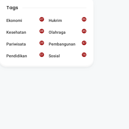
Digelar Para
Tags
Seniman Di Lombok
Utara
47
86
Ekonomi
Hukrim
48
45
Kesehatan
Olahraga
39
47
Pariwisata
Pembangunan
51
16
Pendidikan
Sosial
8