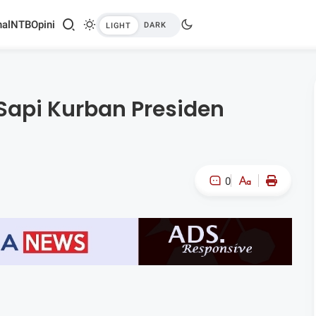
al
NTB
Opini
 Sapi Kurban Presiden
0
A-
A+