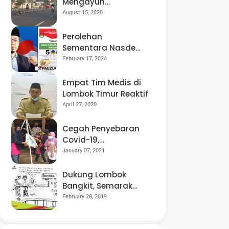
Mengayuh
Sepedanya Selama
August 15, 2020
17 Tahun, Demi
Menggelorakan
Perolehan
Kemerdekaan
Sementara Nasdem
Lobar Tertinggi,
February 17, 2024
Pauzul Bayan
Berpeluang “Rebut”
Empat Tim Medis di
Kursi Dapil 3
Lombok Timur Reaktif
April 27, 2020
Cegah Penyebaran
Covid-19,
Bhabinkamtibmas
January 07, 2021
Desa Luar Pantau
Kegiatan Posyandu
Dukung Lombok
Bangkit, Semarak
Pesta Rakyat
February 28, 2019
“BANGSAL
MENGGAWE” Kembali