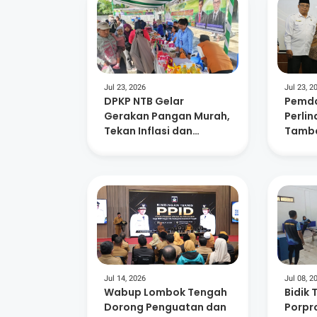
Jul 23, 2026
Jul 23, 2
DPKP NTB Gelar
Pemda
Gerakan Pangan Murah,
Perli
Tekan Inflasi dan
Tamba
Dorong Kelurahan
Masa P
Berdaya
882 A
Jul 14, 2026
Jul 08, 2
Wabup Lombok Tengah
Bidik 
Dorong Penguatan dan
Porpro