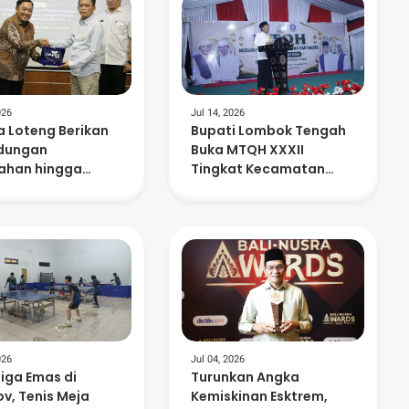
026
Jul 14, 2026
 Loteng Berikan
Bupati Lombok Tengah
ndungan
Buka MTQH XXXII
han hingga
Tingkat Kecamatan
ensiun Bagi 15.
Praya Timur
SN
026
Jul 04, 2026
Tiga Emas di
Turunkan Angka
v, Tenis Meja
Kemiskinan Esktrem,