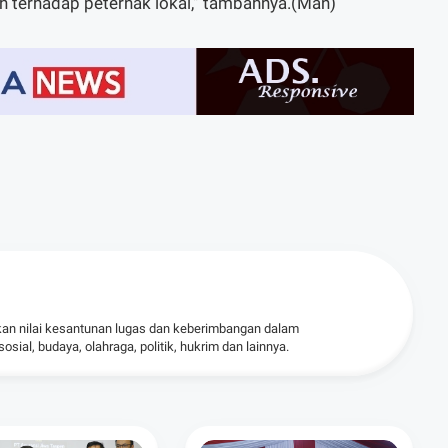
ah terhadap peternak lokal,” tambahnya.(Man)
kan nilai kesantunan lugas dan keberimbangan dalam
ial, budaya, olahraga, politik, hukrim dan lainnya.