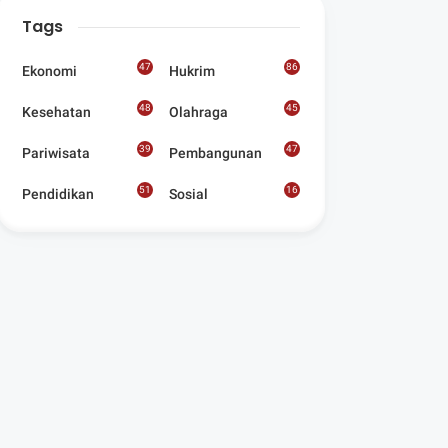
Digelar Para
Tags
Seniman Di Lombok
Utara
47
86
Ekonomi
Hukrim
48
45
Kesehatan
Olahraga
39
47
Pariwisata
Pembangunan
51
16
Pendidikan
Sosial
8