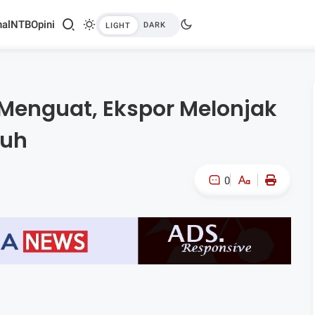
al
NTB
Opini
 Menguat, Ekspor Melonjak
buh
0
A-
A+