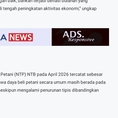
gan baik, bahkan terjadi deflasi bulanan yang
di tengah peningkatan aktivitas ekonomi,” ungkap
ar Petani (NTP) NTB pada April 2026 tercatat sebesar
wa daya beli petani secara umum masih berada pada
, meskipun mengalami penurunan tipis dibandingkan