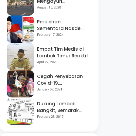
Mengayuh
Sepedanya Selama
August 15, 2020
17 Tahun, Demi
Menggelorakan
Perolehan
Kemerdekaan
Sementara Nasdem
Lobar Tertinggi,
February 17, 2024
Pauzul Bayan
Berpeluang “Rebut”
Empat Tim Medis di
Kursi Dapil 3
Lombok Timur Reaktif
April 27, 2020
Cegah Penyebaran
Covid-19,
Bhabinkamtibmas
January 07, 2021
Desa Luar Pantau
Kegiatan Posyandu
Dukung Lombok
Bangkit, Semarak
Pesta Rakyat
February 28, 2019
“BANGSAL
MENGGAWE” Kembali