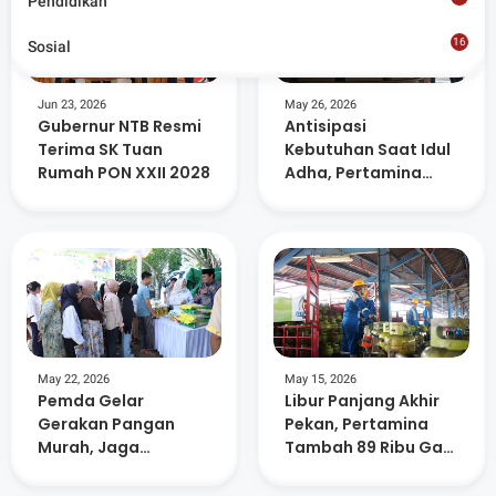
Pendidikan
16
Sosial
8
Jun 23, 2026
May 26, 2026
Gubernur NTB Resmi
Antisipasi
Terima SK Tuan
Kebutuhan Saat Idul
Rumah PON XXII 2028
Adha, Pertamina
Tambah 147 Ribu
Tabung Gas Elpiji di
NTB
May 22, 2026
May 15, 2026
Pemda Gelar
Libur Panjang Akhir
Gerakan Pangan
Pekan, Pertamina
Murah, Jaga
Tambah 89 Ribu Gas
Stabilitas Harga
Elpiji di NTB
Jelang Hari Besar