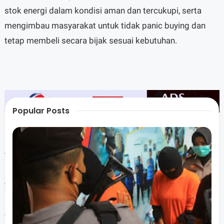
stok energi dalam kondisi aman dan tercukupi, serta
mengimbau masyarakat untuk tidak panic buying dan
tetap membeli secara bijak sesuai kebutuhan.
Popular Posts
"Kami mengimbau masyarakat untuk tetap tenang dan
tidak membeli produk secara berlebihan, terutama Elpiji.
Masyarakat jangan mudah terpancing atas informasi
yang belum tentu kebenarannya, jangan sampai
kekhawatiran masyarakat dimanfaatkan oleh oknum-
oknum yang tidak bertanggung jawab," tutup Ahad.