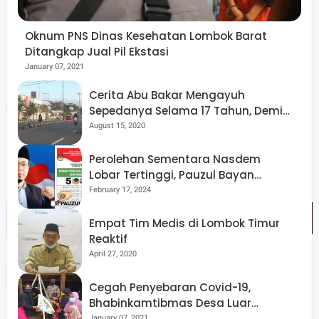
Oknum PNS Dinas Kesehatan Lombok Barat
Ditangkap Jual Pil Ekstasi
Pertamina juga mengajak masyarakat untuk dapat
January 07, 2021
menggunakan Elpiji sesuai peruntukannya, dimana Elpiji
Cerita Abu Bakar Mengayuh
3 kg merupakan produk subsidi yang ditujukan khusus
Sepedanya Selama 17 Tahun, Demi
Menggelorakan Kemerdekaan
masyarakat yang kurang mampu. Serta menggunakan
August 15, 2020
Elpiji NonSubsidi (Brightgas) bagi masyarakat yang
Perolehan Sementara Nasdem
mampu . (**)
Lobar Tertinggi, Pauzul Bayan
Berpeluang “Rebut” Kursi Dapil 3
February 17, 2024
Empat Tim Medis di Lombok Timur
Reaktif
April 27, 2020
Tags
Ekonomi
Lombok Barat
Cegah Penyebaran Covid-19,
Lombok Tengah
Lombok Timur
Mataram
Bhabinkamtibmas Desa Luar
Pantau Kegiatan Posyandu
January 07, 2021