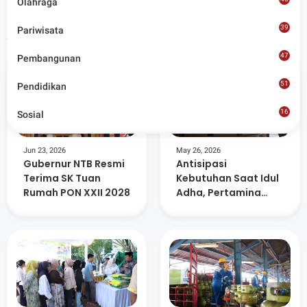
Olahraga
39
Pariwisata
Artikel Terkait
47
Pembangunan
51
Pendidikan
16
Sosial
8
Jun 23, 2026
May 26, 2026
Gubernur NTB Resmi
Antisipasi
Terima SK Tuan
Kebutuhan Saat Idul
Rumah PON XXII 2028
Adha, Pertamina
Tambah 147 Ribu
Tabung Gas Elpiji di
NTB