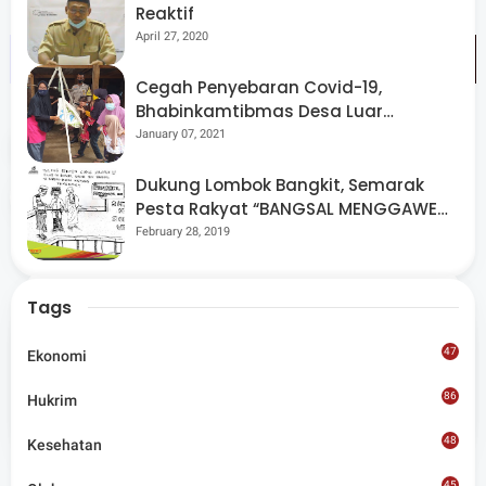
Reaktif
April 27, 2020
Cegah Penyebaran Covid-19,
Bhabinkamtibmas Desa Luar
Pantau Kegiatan Posyandu
January 07, 2021
Tags
Ekonomi
Dukung Lombok Bangkit, Semarak
Share
Pesta Rakyat “BANGSAL MENGGAWE”
Kembali Digelar Para Seniman Di
February 28, 2019
Lombok Utara
Tags
47
Ekonomi
Admin
86
Hukrim
Situs berita terpercaya yang mengunggulkan nilai
kesantunan lugas dan keberimbangan dalam
48
Kesehatan
merangkum ragam peristiwa pendidikan, sosial,
budaya, olahraga, politik, hukrim dan lainnya.
45