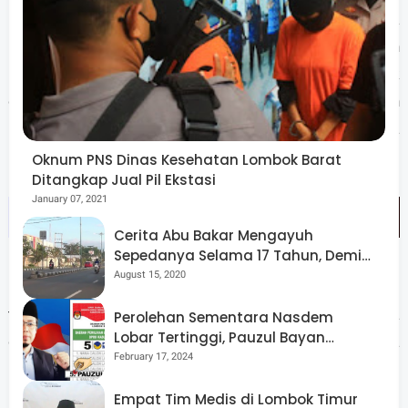
Pemateri dari BRIN, Zainuri Ihsani, menjelaskan bahwa
pihaknya memiliki sejumlah program pendampingan
bagi pelaku IKM. Namun, bantuan yang diberikan tidak
dalam bentuk anggaran, melainkan dukungan
peningkatan kapasitas, pendampingan, serta
pengembangan inovasi usaha.
Oknum PNS Dinas Kesehatan Lombok Barat
Ditangkap Jual Pil Ekstasi
January 07, 2021
Cerita Abu Bakar Mengayuh
Sepedanya Selama 17 Tahun, Demi
Menggelorakan Kemerdekaan
August 15, 2020
Kegiatan berlangsung interaktif dan mendapat antusias
tinggi dari para peserta yang berharap pelatihan serupa
Perolehan Sementara Nasdem
Lobar Tertinggi, Pauzul Bayan
dapat terus dilaksanakan secara berkelanjutan guna
Berpeluang “Rebut” Kursi Dapil 3
February 17, 2024
mendorong peningkatan kualitas dan daya saing IKM di
Kelurahan Praya. (Man)
Empat Tim Medis di Lombok Timur