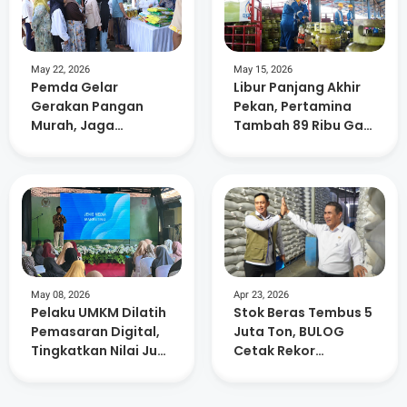
May 22, 2026
May 15, 2026
Pemda Gelar
Libur Panjang Akhir
Gerakan Pangan
Pekan, Pertamina
Murah, Jaga
Tambah 89 Ribu Gas
Stabilitas Harga
Elpiji di NTB
Jelang Hari Besar
Keagamaan
May 08, 2026
Apr 23, 2026
Pelaku UMKM Dilatih
Stok Beras Tembus 5
Pemasaran Digital,
Juta Ton, BULOG
Tingkatkan Nilai Jual
Cetak Rekor
Produk
Sepanjang Sejarah