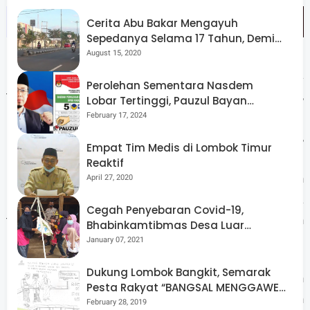
Cerita Abu Bakar Mengayuh
Sepedanya Selama 17 Tahun, Demi
Menggelorakan Kemerdekaan
August 15, 2020
Berbagai kebutuhan pokok ditawarkan dengan harga
Perolehan Sementara Nasdem
terjangkau, antara lain beras SPHP Rp 58.000 per pcs,
Lobar Tertinggi, Pauzul Bayan
Berpeluang “Rebut” Kursi Dapil 3
beras Setra Ramos Rp 74.500 per pcs, Minyak Kita Rp
February 17, 2024
15.000 per liter, Gula Manis Kita Rp 18.000 per kg,
Empat Tim Medis di Lombok Timur
Minyak Sania Rp 43.800 per 2 liter, Gula Pasir IDM Rp
Reaktif
15.500 per pcs, Susu Indomilk Rp 14.400 per pcs, dan
April 27, 2020
Beras Kepala Super Rp 74.500 per pcs. Sementara
Cegah Penyebaran Covid-19,
tomat dan cabai tersedia dengan harga menyesuaikan
Bhabinkamtibmas Desa Luar
Pantau Kegiatan Posyandu
lokasi.
January 07, 2021
Dukung Lombok Bangkit, Semarak
Gerakan Pangan Murah ini menjadi salah satu langkah
Pesta Rakyat “BANGSAL MENGGAWE”
nyata pemerintah daerah untuk memastikan
Kembali Digelar Para Seniman Di
February 28, 2019