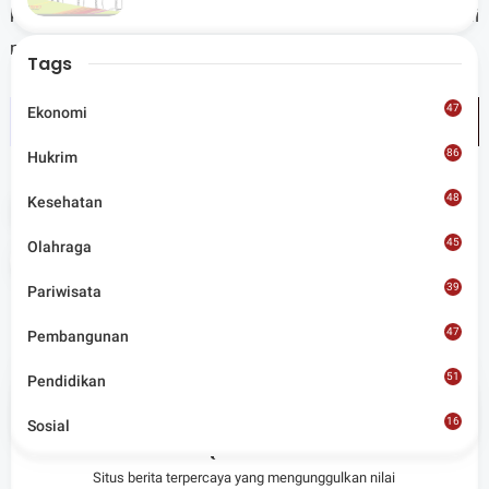
Lombok Utara
ketersediaan pangan tetap aman dan harga terkendali
menjelang perayaan hari besar keagamaan. (Red)
Tags
47
Ekonomi
86
Hukrim
48
Kesehatan
Tags
Ekonomi
45
Olahraga
Share
39
Pariwisata
47
Pembangunan
51
Pendidikan
16
Admin
Sosial
8
Situs berita terpercaya yang mengunggulkan nilai