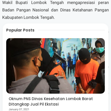
Wakil Bupati Lombok Tengah mengapresiasi peran
Badan Pangan Nasional dan Dinas Ketahanan Pangan
Kabupaten Lombok Tengah.
Popular Posts
“Kegiatan ini penting untuk menjaga stabilitas stok,
pasokan, harga pangan, sekaligus memperkuat daya beli
masyarakat,” ujarnya.
Sementara itu, Kepala Dinas Ketahanan Pangan berharap
Gerakan Pangan Murah dapat dilaksanakan secara rutin
dan bergilir di seluruh kecamatan di Lombok Tengah.
“Dengan pelaksanaan yang berkelanjutan, manfaatnya
akan lebih merata dan dirasakan langsung masyarakat,”
Oknum PNS Dinas Kesehatan Lombok Barat
katanya.
Ditangkap Jual Pil Ekstasi
January 07, 2021