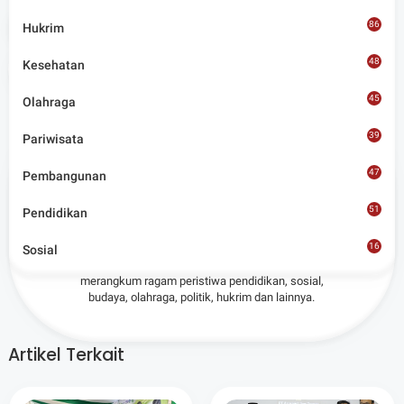
Tags
News
86
Hukrim
48
Kesehatan
Share
45
Olahraga
39
Pariwisata
47
Pembangunan
Admin
51
Pendidikan
16
Situs berita terpercaya yang mengunggulkan nilai
Sosial
8
kesantunan lugas dan keberimbangan dalam
merangkum ragam peristiwa pendidikan, sosial,
budaya, olahraga, politik, hukrim dan lainnya.
Artikel Terkait