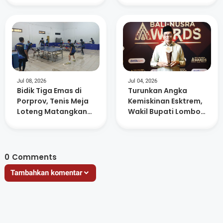
Timur
Informasi di 88 SMP
Negeri
Jul 08, 2026
Jul 04, 2026
Bidik Tiga Emas di
Turunkan Angka
Porprov, Tenis Meja
Kemiskinan Esktrem,
Loteng Matangkan
Wakil Bupati Lombok
Persiapan Atlet
Tengah Raih
Anugerah Figur
Akselerator
Kemajuan
0
Comments
Tambahkan komentar