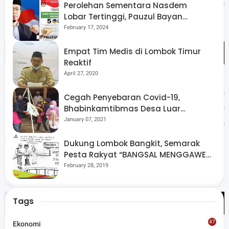
motivasi untuk terus meningkatkan kinerja dan
Perolehan Sementara Nasdem
Lobar Tertinggi, Pauzul Bayan
pelayanan kepada masyarakat,” ujar Bupati.
Berpeluang “Rebut” Kursi Dapil 3
February 17, 2024
Empat Tim Medis di Lombok Timur
Reaktif
April 27, 2020
Pemerintah Kabupaten Lombok Tengah berkomitmen
Cegah Penyebaran Covid-19,
untuk terus mempertahankan kualitas pengelolaan
Bhabinkamtibmas Desa Luar
Pantau Kegiatan Posyandu
January 07, 2021
keuangan daerah serta meningkatkan efektivitas dan
efisiensi penggunaan anggaran demi mendukung
Dukung Lombok Bangkit, Semarak
pembangunan daerah dan kesejahteraan masyarakat.
Pesta Rakyat “BANGSAL MENGGAWE”
Kembali Digelar Para Seniman Di
February 28, 2019
(Red)
Lombok Utara
Tags
47
Ekonomi