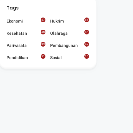
Digelar Para
Tags
Seniman Di Lombok
Utara
47
86
Ekonomi
Hukrim
48
45
Kesehatan
Olahraga
39
47
Pariwisata
Pembangunan
51
16
Pendidikan
Sosial
8