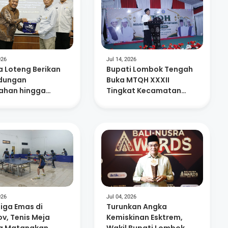
026
Jul 14, 2026
 Loteng Berikan
Bupati Lombok Tengah
ndungan
Buka MTQH XXXII
han hingga
Tingkat Kecamatan
ensiun Bagi 15.
Praya Timur
SN
026
Jul 04, 2026
Tiga Emas di
Turunkan Angka
v, Tenis Meja
Kemiskinan Esktrem,