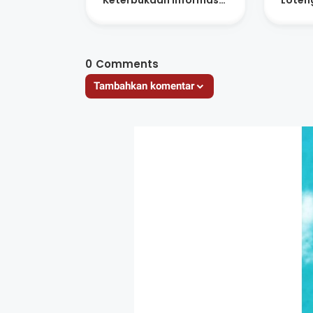
Keterbukaan Informasi
Loten
di 88 SMP Negeri
Persi
0
Comments
Tambahkan komentar