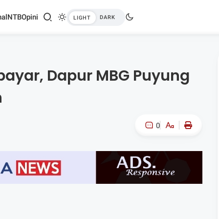
al
NTB
Opini
bayar, Dapur MBG Puyung
n
0
A-
A+