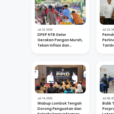
Jul 23, 2026
Jul 23, 2
DPKP NTB Gelar
Pemda
Gerakan Pangan Murah,
Perli
Tekan Inflasi dan
Tamba
Dorong Kelurahan
Masa P
Berdaya
882 A
Jul 14, 2026
Jul 08, 2
Wabup Lombok Tengah
Bidik 
Dorong Penguatan dan
Porpro