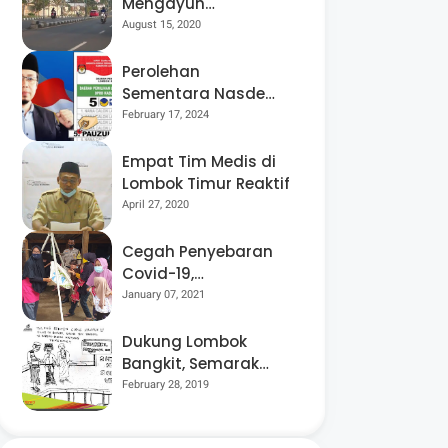
Mengayuh
Sepedanya Selama
August 15, 2020
17 Tahun, Demi
Menggelorakan
Perolehan
Kemerdekaan
Sementara Nasdem
Lobar Tertinggi,
February 17, 2024
Pauzul Bayan
Berpeluang “Rebut”
Empat Tim Medis di
Kursi Dapil 3
Lombok Timur Reaktif
April 27, 2020
Cegah Penyebaran
Covid-19,
Bhabinkamtibmas
January 07, 2021
Desa Luar Pantau
Kegiatan Posyandu
Dukung Lombok
Bangkit, Semarak
Pesta Rakyat
February 28, 2019
“BANGSAL
MENGGAWE” Kembali