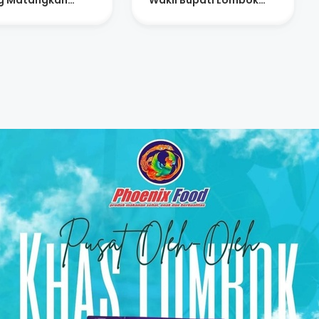
g Matangkan
Wakil Bupati Lombok
apan Atlet
Tengah Raih Anugerah
Figur Akselerator
Kemajuan