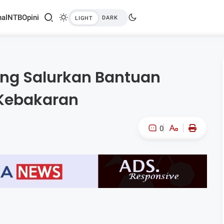
al
NTB
Opini
ng Salurkan Bantuan
 Kebakaran
0
A-
A+