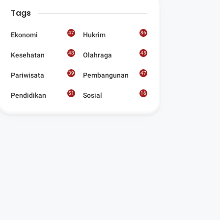
Digelar Para
Tags
Seniman Di Lombok
Utara
47
86
Ekonomi
Hukrim
48
45
Kesehatan
Olahraga
39
47
Pariwisata
Pembangunan
51
16
Pendidikan
Sosial
8