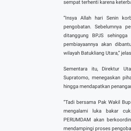
sempat terhenti karena keterb
“Insya Allah hari Senin k
pengobatan. Sebelumnya pen
ditanggung BPJS sehingga k
pembiayaannya akan diban
wilayah Batukliang Utara,” jela
Sementara itu, Direktur
Supratomo, menegaskan pih
hingga mendapatkan penangana
“Tadi bersama Pak Wakil Bup
mengalami luka bakar cuk
PERUMDAM akan berkoordina
mendampingi proses pengobat