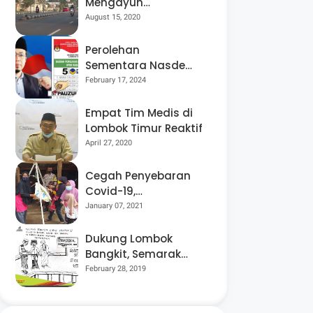
Mengayuh
Sepedanya Selama
August 15, 2020
17 Tahun, Demi
Menggelorakan
Perolehan
Kemerdekaan
Sementara Nasdem
Lobar Tertinggi,
February 17, 2024
Pauzul Bayan
Berpeluang “Rebut”
Empat Tim Medis di
Kursi Dapil 3
Lombok Timur Reaktif
April 27, 2020
Cegah Penyebaran
Covid-19,
Bhabinkamtibmas
January 07, 2021
Desa Luar Pantau
Kegiatan Posyandu
Dukung Lombok
Bangkit, Semarak
Pesta Rakyat
February 28, 2019
“BANGSAL
MENGGAWE” Kembali