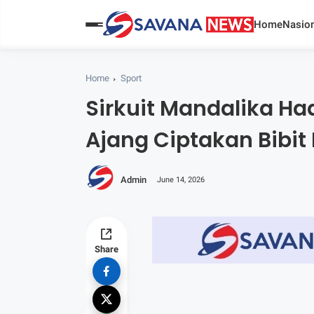
Home
Nasion
Home
Sport
Sirkuit Mandalika Ha
Ajang Ciptakan Bibi
Admin
June 14, 2026
Share