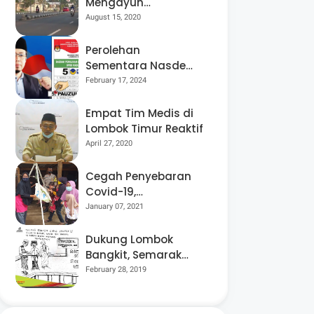
Mengayuh
Sepedanya Selama
August 15, 2020
17 Tahun, Demi
Menggelorakan
Perolehan
Kemerdekaan
Sementara Nasdem
Lobar Tertinggi,
February 17, 2024
Pauzul Bayan
Berpeluang “Rebut”
Empat Tim Medis di
Kursi Dapil 3
Lombok Timur Reaktif
April 27, 2020
Cegah Penyebaran
Covid-19,
Bhabinkamtibmas
January 07, 2021
Desa Luar Pantau
Kegiatan Posyandu
Dukung Lombok
Bangkit, Semarak
Pesta Rakyat
February 28, 2019
“BANGSAL
MENGGAWE” Kembali