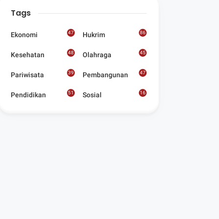
Digelar Para
Tags
Seniman Di Lombok
Utara
47
86
Ekonomi
Hukrim
48
45
Kesehatan
Olahraga
39
47
Pariwisata
Pembangunan
51
16
Pendidikan
Sosial
8