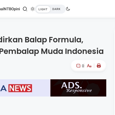
al
NTB
Opini
dirkan Balap Formula,
t Pembalap Muda Indonesia
0
A-
A+